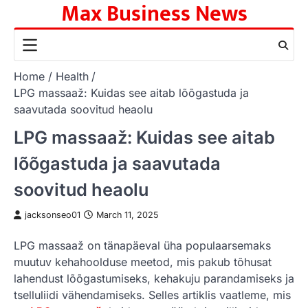
Max Business News
Skip
to
content
Home
Health
LPG massaaž: Kuidas see aitab lõõgastuda ja
saavutada soovitud heaolu
LPG massaaž: Kuidas see aitab
lõõgastuda ja saavutada
soovitud heaolu
jacksonseo01
March 11, 2025
LPG massaaž on tänapäeval üha populaarsemaks
muutuv kehahoolduse meetod, mis pakub tõhusat
lahendust lõõgastumiseks, kehakuju parandamiseks ja
tselluliidi vähendamiseks. Selles artiklis vaatleme, mis