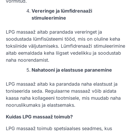
vormitud.
Vereringe ja lümfidrenaaži
stimuleerimine
LPG massaaž aitab parandada vereringet ja
soodustada lümfisüsteemi tööd, mis on oluline keha
toksiinide väljutamiseks. Lümfidrenaaži stimuleerimine
aitab eemaldada keha liigset vedelikku ja soodustab
naha noorendamist.
Nahatooni ja elastsuse paranemine
LPG massaaž aitab ka parandada naha elastsust ja
toniseerida seda. Regulaarne massaaž võib aidata
kaasa naha kollageeni tootmisele, mis muudab naha
nooruslikumaks ja elastsemaks.
Kuidas LPG massaaž toimub?
LPG massaaž toimub spetsiaalses seadmes, kus