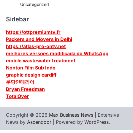
Uncategorized
Sidebar
https://ottpremiumtv.fr
Packers and Movers in Delhi
https://atlas-pro-ontv.net
melhores versões modificada do WhatsApp
mobile wastewater treatment
Nonton Film Sub Indo
graphic design cardiff
분당인테리어
Bryan Freedman
TotalOver
Copyright © 2026
Max Business News
| Extensive
News by
Ascendoor
| Powered by
WordPress
.