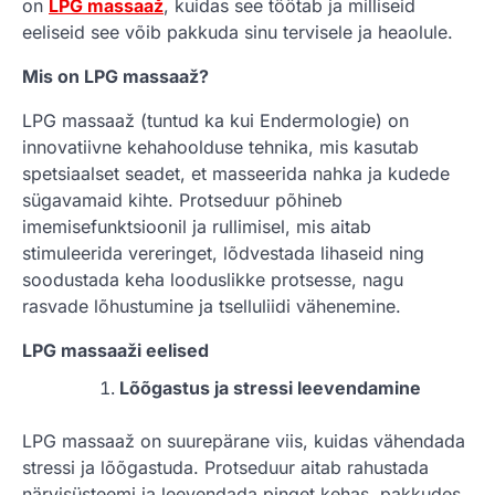
on
LPG massaaž
, kuidas see töötab ja milliseid
eeliseid see võib pakkuda sinu tervisele ja heaolule.
Mis on LPG massaaž?
LPG massaaž (tuntud ka kui Endermologie) on
innovatiivne kehahoolduse tehnika, mis kasutab
spetsiaalset seadet, et masseerida nahka ja kudede
sügavamaid kihte. Protseduur põhineb
imemisefunktsioonil ja rullimisel, mis aitab
stimuleerida vereringet, lõdvestada lihaseid ning
soodustada keha looduslikke protsesse, nagu
rasvade lõhustumine ja tselluliidi vähenemine.
LPG massaaži eelised
Lõõgastus ja stressi leevendamine
LPG massaaž on suurepärane viis, kuidas vähendada
stressi ja lõõgastuda. Protseduur aitab rahustada
närvisüsteemi ja leevendada pinget kehas, pakkudes