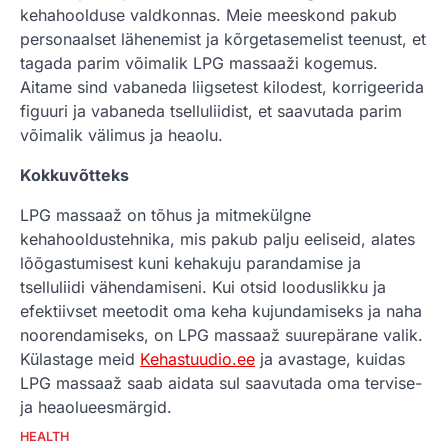
kehahoolduse valdkonnas. Meie meeskond pakub
personaalset lähenemist ja kõrgetasemelist teenust, et
tagada parim võimalik LPG massaaži kogemus.
Aitame sind vabaneda liigsetest kilodest, korrigeerida
figuuri ja vabaneda tselluliidist, et saavutada parim
võimalik välimus ja heaolu.
Kokkuvõtteks
LPG massaaž on tõhus ja mitmekülgne
kehahooldustehnika, mis pakub palju eeliseid, alates
lõõgastumisest kuni kehakuju parandamise ja
tselluliidi vähendamiseni. Kui otsid looduslikku ja
efektiivset meetodit oma keha kujundamiseks ja naha
noorendamiseks, on LPG massaaž suurepärane valik.
Külastage meid
Kehastuudio.ee
ja avastage, kuidas
LPG massaaž saab aidata sul saavutada oma tervise-
ja heaolueesmärgid.
HEALTH