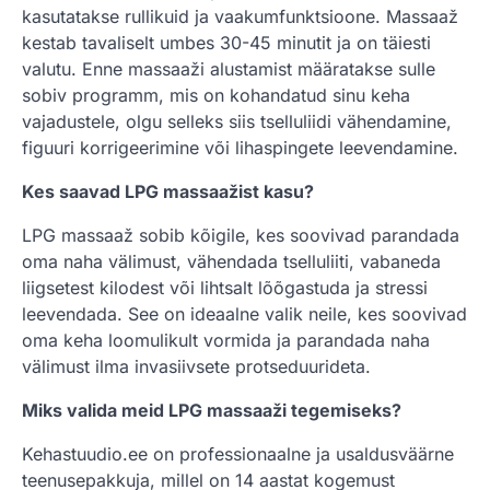
kasutatakse rullikuid ja vaakumfunktsioone. Massaaž
kestab tavaliselt umbes 30-45 minutit ja on täiesti
valutu. Enne massaaži alustamist määratakse sulle
sobiv programm, mis on kohandatud sinu keha
vajadustele, olgu selleks siis tselluliidi vähendamine,
figuuri korrigeerimine või lihaspingete leevendamine.
Kes saavad LPG massaažist kasu?
LPG massaaž sobib kõigile, kes soovivad parandada
oma naha välimust, vähendada tselluliiti, vabaneda
liigsetest kilodest või lihtsalt lõõgastuda ja stressi
leevendada. See on ideaalne valik neile, kes soovivad
oma keha loomulikult vormida ja parandada naha
välimust ilma invasiivsete protseduurideta.
Miks valida meid LPG massaaži tegemiseks?
Kehastuudio.ee on professionaalne ja usaldusväärne
teenusepakkuja, millel on 14 aastat kogemust