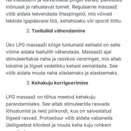
mõnusat ja rahustavat tunnet. Regulaarne massaaž
võib aidata leevendada lihaspingeid, mis võivad
tekkida igapäevase töö, kehahoiaku või spordi tõttu.
Tselluliidi vähendamine
Üks LPG massaaži kõige tuntumaid eeliseid on selle
võime aidata tselluliiti vähendada. Massaaži ajal
stimuleeritakse naha ja rasvkoe vereringet, mis aitab
toksiine ja liigset vedelikku kehast eemaldada. See
võib aidata muuta naha siledamaks ja elastsemaks.
Kehakuju korrigeerimine
LPG massaaž on tõhus meetod kehakuju
parandamiseks. See aitab stimuleerida rasvade
lõhustumist ja neid piirkondi, kus on salvestatud
liigsed rasvad. Protseduur võib aidata vabaneda
üleliigsetest kilodest ja muuta keha kuju rohkem