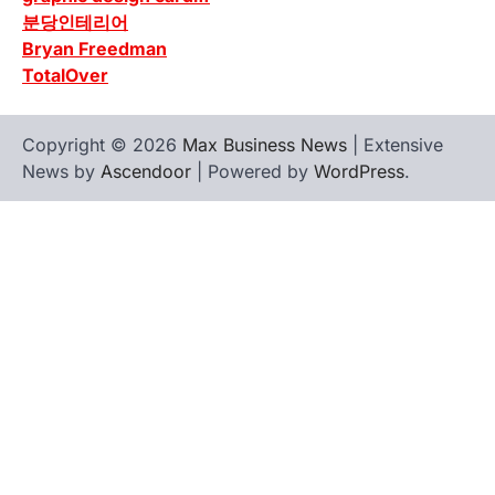
분당인테리어
Bryan Freedman
TotalOver
Copyright © 2026
Max Business News
| Extensive
News by
Ascendoor
| Powered by
WordPress
.