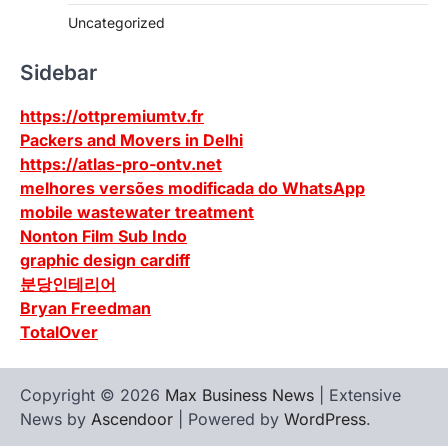
Uncategorized
Sidebar
https://ottpremiumtv.fr
Packers and Movers in Delhi
https://atlas-pro-ontv.net
melhores versões modificada do WhatsApp
mobile wastewater treatment
Nonton Film Sub Indo
graphic design cardiff
분당인테리어
Bryan Freedman
TotalOver
Copyright © 2026
Max Business News
| Extensive
News by
Ascendoor
| Powered by
WordPress
.