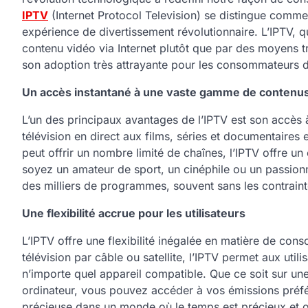
IPTV
(Internet Protocol Television) se distingue comme 
expérience de divertissement révolutionnaire. L’IPTV, q
contenu vidéo via Internet plutôt que par des moyens 
son adoption très attrayante pour les consommateurs 
Un accès instantané à une vaste gamme de contenu
L’un des principaux avantages de l’IPTV est son accès
télévision en direct aux films, séries et documentaires e
peut offrir un nombre limité de chaînes, l’IPTV offre u
soyez un amateur de sport, un cinéphile ou un passionn
des milliers de programmes, souvent sans les contraintes 
Une flexibilité accrue pour les utilisateurs
L’IPTV offre une flexibilité inégalée en matière de c
télévision par câble ou satellite, l’IPTV permet aux utili
n’importe quel appareil compatible. Que ce soit sur un
ordinateur, vous pouvez accéder à vos émissions préféré
précieuse dans un monde où le temps est précieux et o