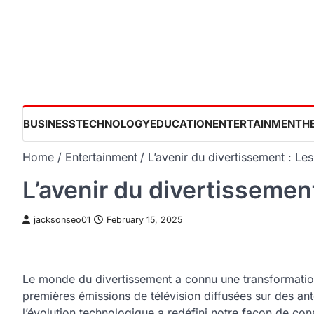
Skip
to
content
BUSINESS
TECHNOLOGY
EDUCATION
ENTERTAINMENT
H
Home
Entertainment
L’avenir du divertissement : Le
L’avenir du divertissemen
jacksonseo01
February 15, 2025
Le monde du divertissement a connu une transformatio
premières émissions de télévision diffusées sur des ant
l’évolution technologique a redéfini notre façon de c